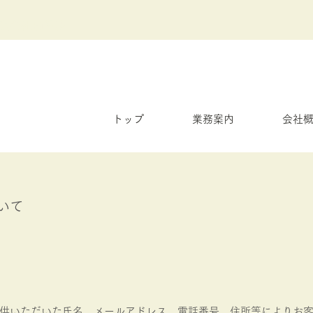
限会社満塗装
トップ
業務案内
会社
いて
供いただいた氏名、メールアドレス、電話番号、住所等によりお